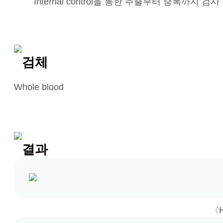
Internal control을 통한 추출부터 증폭까지 검
검체
Whole blood
결과
〈H