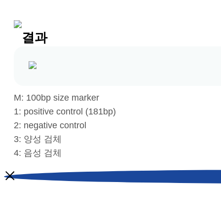
결과
M: 100bp size marker
1: positive control (181bp)
2: negative control
3: 양성 검체
4: 음성 검체