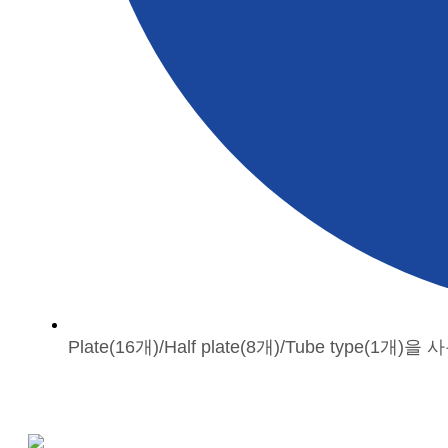
Plate(16개)/Half plate(8개)/Tube type(