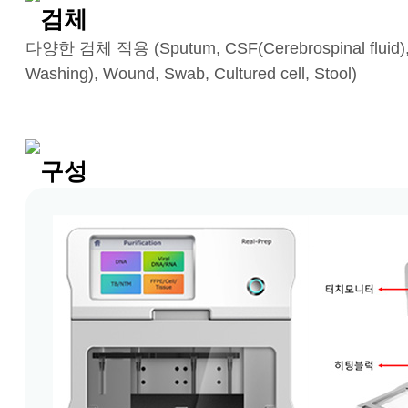
검체
다양한 검체 적용 (Sputum, CSF(Cerebrospinal fluid), BA
Washing), Wound, Swab, Cultured cell, Stool)
구성