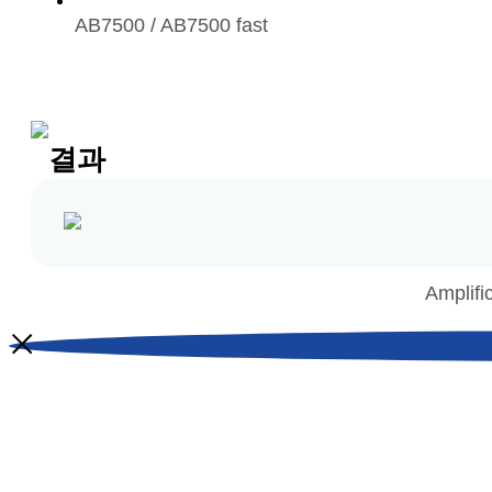
AB7500 / AB7500 fast
결과
Amplifi