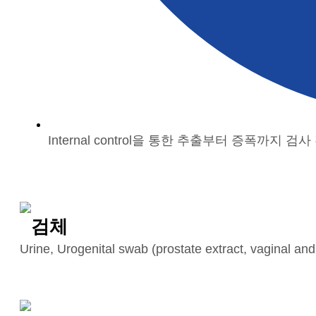
Internal control을 통한 추출부터 증폭까지 검
검체
Urine, Urogenital swab (prostate extract, vaginal and