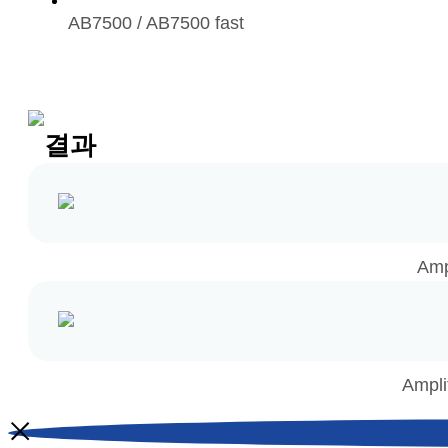
AB7500 / AB7500 fast
결과
Amp
Ampli