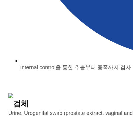
Internal control을 통한 추출부터 증폭까지 검
검체
Urine, Urogenital swab (prostate extract, vaginal and