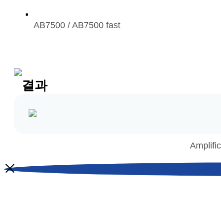
AB7500 / AB7500 fast
결과
Amplifi