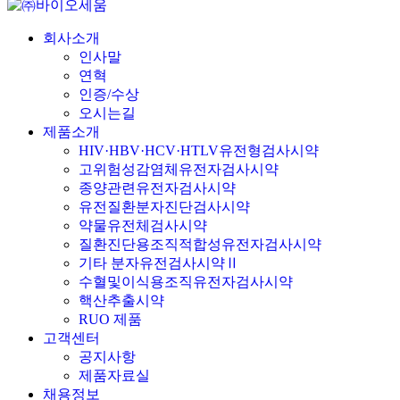
회사소개
인사말
연혁
인증/수상
오시는길
제품소개
HIV·HBV·HCV·HTLV유전형검사시약
고위험성감염체유전자검사시약
종양관련유전자검사시약
유전질환분자진단검사시약
약물유전체검사시약
질환진단용조직적합성유전자검사시약
기타 분자유전검사시약Ⅱ
수혈및이식용조직유전자검사시약
핵산추출시약
RUO 제품
고객센터
공지사항
제품자료실
채용정보