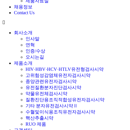
제품자료실
채용정보
Contact Us
회사소개
인사말
연혁
인증/수상
오시는길
제품소개
HIV·HBV·HCV·HTLV유전형검사시약
고위험성감염체유전자검사시약
종양관련유전자검사시약
유전질환분자진단검사시약
약물유전체검사시약
질환진단용조직적합성유전자검사시약
기타 분자유전검사시약Ⅱ
수혈및이식용조직유전자검사시약
핵산추출시약
RUO 제품