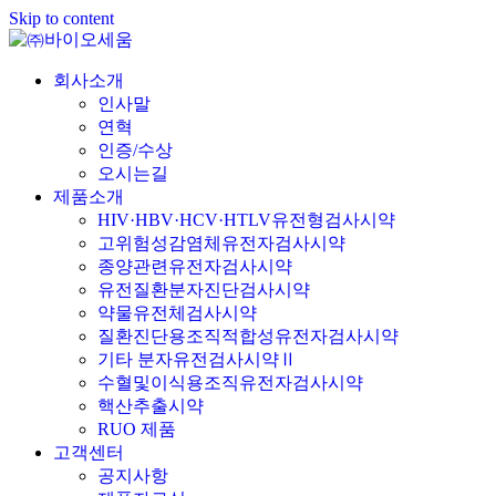
Skip to content
회사소개
인사말
연혁
인증/수상
오시는길
제품소개
HIV·HBV·HCV·HTLV유전형검사시약
고위험성감염체유전자검사시약
종양관련유전자검사시약
유전질환분자진단검사시약
약물유전체검사시약
질환진단용조직적합성유전자검사시약
기타 분자유전검사시약Ⅱ
수혈및이식용조직유전자검사시약
핵산추출시약
RUO 제품
고객센터
공지사항