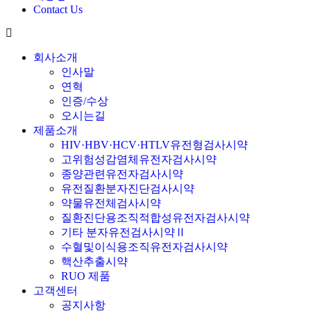
Contact Us
회사소개
인사말
연혁
인증/수상
오시는길
제품소개
HIV·HBV·HCV·HTLV유전형검사시약
고위험성감염체유전자검사시약
종양관련유전자검사시약
유전질환분자진단검사시약
약물유전체검사시약
질환진단용조직적합성유전자검사시약
기타 분자유전검사시약Ⅱ
수혈및이식용조직유전자검사시약
핵산추출시약
RUO 제품
고객센터
공지사항