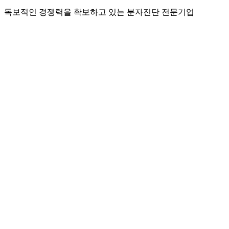
독보적인 경쟁력을 확보하고 있는 분자진단 전문기업
HBV·HCV·HTLV유전형검사시약
성감염체유전자검사시약
련유전자검사시약
제품
환분자진단검사시약
전체검사시약
단용조직적합성유전자검사시약
분자유전검사시약Ⅱ
이식용조직유전자검사시약
출시약